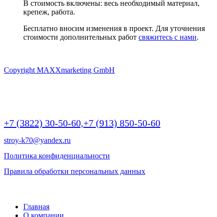
В стоимость включены: весь необходимый материал,
крепеж, работа.
Бесплатно вносим изменения в проект. Для уточнения
стоимости дополнительных работ
свяжитесь с нами
.
Copyright MAXXmarketing GmbH
г Томск, Пр.Ленина 190/2 (БЦ Яромир), крыльцо А, офис 10,
этаж 2 | 9:00 -20:00
+7 (3822) 30-50-60,
+7 (913) 850-50-60
stroy-k70@yandex.ru
Политика конфиденциальности
Правила обработки персональных данных
©
2026 РОДНОЙ ДОМ - дома и бани из бруса
Главная
О компании