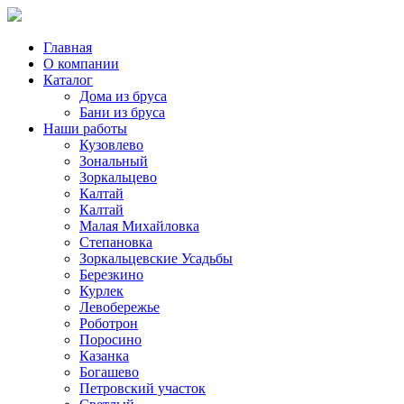
Главная
О компании
Каталог
Дома из бруса
Бани из бруса
Наши работы
Кузовлево
Зональный
Зоркальцево
Калтай
Калтай
Малая Михайловка
Степановка
Зоркальцевские Усадьбы
Березкино
Курлек
Левобережье
Роботрон
Поросино
Казанка
Богашево
Петровский участок