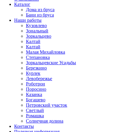
Каталог
Дома из бруса
Бани из бруса
Наши работы
Кузовлево
Зональный
Зоркальцево
Калтай
Калтай
Малая Михайловка
Степановка
Зоркальцевские Усадьбы
Березкино
Курлек
Левобережье
Роботрон
Поросино
Казанка
Богашево
Петровский участок
Светлый
Ромашка
Солнечная долина
Контакты
Полезная информация