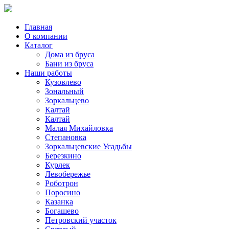
Главная
О компании
Каталог
Дома из бруса
Бани из бруса
Наши работы
Кузовлево
Зональный
Зоркальцево
Калтай
Калтай
Малая Михайловка
Степановка
Зоркальцевские Усадьбы
Березкино
Курлек
Левобережье
Роботрон
Поросино
Казанка
Богашево
Петровский участок