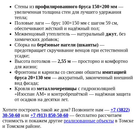
Стены из
профилированного бруса 150×200 мм
—
увеличенная толщина стен для лучшего удержания
тепла;
Половые лаги — брус 100×150 мм с шагом 59 см,
обеспечивают жёсткий и надёжный пол;
Межвенцовый утеплитель — натуральный
джут
, без
химических добавок;
Сборка на
берёзовые нагели (шканты)
—
предотвращает скручивание венцов при естественной
усадке;
Высота потолков —
2,55 м
— просторно и комфортно
для жизни;
Фронтоны и карнизы со свесами обшиты
имитацией
бруса 20×130 мм
— аккуратный, законченный внешний
вид фасада;
Кровля из
металлочерепицы
с гидроизоляцией
«Изоспан АМ» и контробрешёткой — надёжная защита
от осадков на десятки лет.
Хотите построить такой же дом? Позвоните нам —
+7 (3822)
30‑50‑60
или
+7 (913) 850‑50‑60
— бесплатно рассчитаем
стоимость и покажем другие
реализованные объекты
в Томске
и Томском районе.