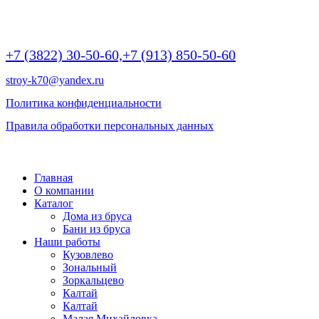
г Томск, Пр.Ленина 190/2 (БЦ Яромир), крыльцо А, офис 10,
этаж 2 | 9:00 -20:00
+7 (3822) 30-50-60,
+7 (913) 850-50-60
stroy-k70@yandex.ru
Политика конфиденциальности
Правила обработки персональных данных
©
2026 РОДНОЙ ДОМ - дома и бани из бруса
Главная
О компании
Каталог
Дома из бруса
Бани из бруса
Наши работы
Кузовлево
Зональный
Зоркальцево
Калтай
Калтай
Малая Михайловка