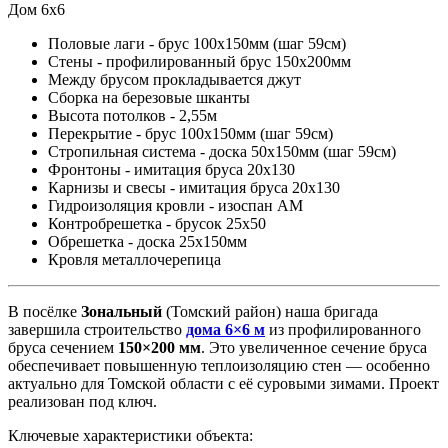
Дом 6х6
Половые лаги - брус 100х150мм (шаг 59см)
Стены - профилированный брус 150х200мм
Между брусом прокладывается джут
Сборка на березовые шканты
Высота потолков - 2,55м
Перекрытие - брус 100х150мм (шаг 59см)
Стропильная система - доска 50х150мм (шаг 59см)
Фронтоны - имитация бруса 20х130
Карнизы и свесы - имитация бруса 20х130
Гидроизоляция кровли - изоспан АМ
Контробрешетка - брусок 25х50
Обрешетка - доска 25х150мм
Кровля металлочерепица
В посёлке
Зональный
(Томский район) наша бригада
завершила строительство
дома 6×6 м
из профилированного
бруса сечением
150×200 мм
. Это увеличенное сечение бруса
обеспечивает повышенную теплоизоляцию стен — особенно
актуально для Томской области с её суровыми зимами. Проект
реализован под ключ.
Ключевые характеристики объекта: