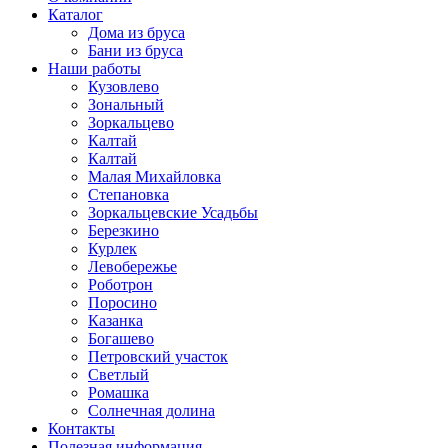
Каталог
Дома из бруса
Бани из бруса
Наши работы
Кузовлево
Зональный
Зоркальцево
Калтай
Калтай
Малая Михайловка
Степановка
Зоркальцевские Усадьбы
Березкино
Курлек
Левобережье
Роботрон
Поросино
Казанка
Богашево
Петровский участок
Светлый
Ромашка
Солнечная долина
Контакты
Полезная информация