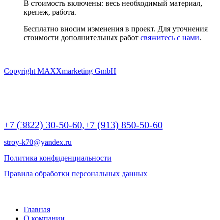
В стоимость включены: весь необходимый материал,
крепеж, работа.
Бесплатно вносим изменения в проект. Для уточнения
стоимости дополнительных работ
свяжитесь с нами
.
Copyright MAXXmarketing GmbH
г Томск, Пр.Ленина 190/2 (БЦ Яромир), крыльцо А, офис 10,
этаж 2 | 9:00 -20:00
+7 (3822) 30-50-60,
+7 (913) 850-50-60
stroy-k70@yandex.ru
Политика конфиденциальности
Правила обработки персональных данных
©
2026 РОДНОЙ ДОМ - дома и бани из бруса
Главная
О компании