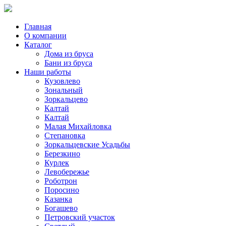
Главная
О компании
Каталог
Дома из бруса
Бани из бруса
Наши работы
Кузовлево
Зональный
Зоркальцево
Калтай
Калтай
Малая Михайловка
Степановка
Зоркальцевские Усадьбы
Березкино
Курлек
Левобережье
Роботрон
Поросино
Казанка
Богашево
Петровский участок