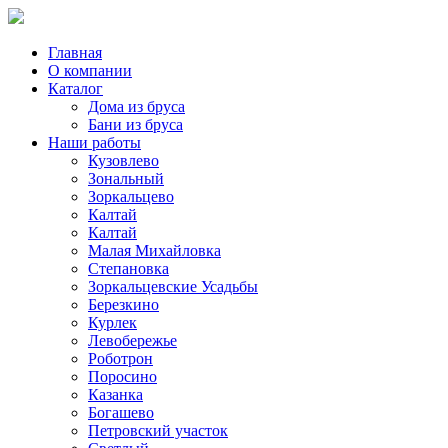
Главная
О компании
Каталог
Дома из бруса
Бани из бруса
Наши работы
Кузовлево
Зональный
Зоркальцево
Калтай
Калтай
Малая Михайловка
Степановка
Зоркальцевские Усадьбы
Березкино
Курлек
Левобережье
Роботрон
Поросино
Казанка
Богашево
Петровский участок