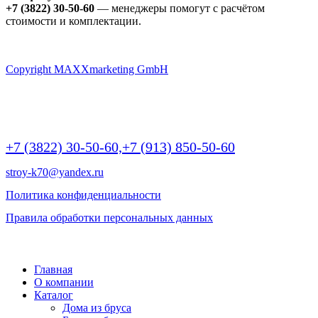
+7 (3822) 30-50-60
— менеджеры помогут с расчётом
стоимости и комплектации.
Copyright MAXXmarketing GmbH
г Томск, Пр.Ленина 190/2 (БЦ Яромир), крыльцо А, офис 10,
этаж 2 | 9:00 -20:00
+7 (3822) 30-50-60,
+7 (913) 850-50-60
stroy-k70@yandex.ru
Политика конфиденциальности
Правила обработки персональных данных
©
2026 РОДНОЙ ДОМ - дома и бани из бруса
Главная
О компании
Каталог
Дома из бруса