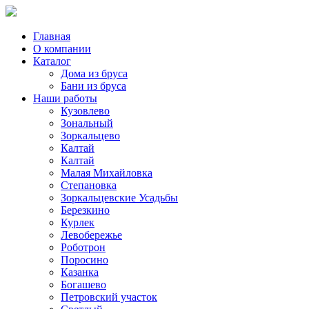
Главная
О компании
Каталог
Дома из бруса
Бани из бруса
Наши работы
Кузовлево
Зональный
Зоркальцево
Калтай
Калтай
Малая Михайловка
Степановка
Зоркальцевские Усадьбы
Березкино
Курлек
Левобережье
Роботрон
Поросино
Казанка
Богашево
Петровский участок