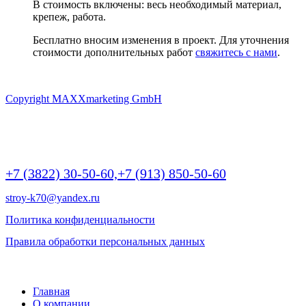
В стоимость включены: весь необходимый материал,
крепеж, работа.
Бесплатно вносим изменения в проект. Для уточнения
стоимости дополнительных работ
свяжитесь с нами
.
Copyright MAXXmarketing GmbH
г Томск, Пр.Ленина 190/2 (БЦ Яромир), крыльцо А, офис 10,
этаж 2 | 9:00 -20:00
+7 (3822) 30-50-60,
+7 (913) 850-50-60
stroy-k70@yandex.ru
Политика конфиденциальности
Правила обработки персональных данных
©
2026 РОДНОЙ ДОМ - дома и бани из бруса
Главная
О компании