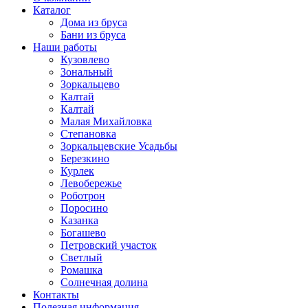
Каталог
Дома из бруса
Бани из бруса
Наши работы
Кузовлево
Зональный
Зоркальцево
Калтай
Калтай
Малая Михайловка
Степановка
Зоркальцевские Усадьбы
Березкино
Курлек
Левобережье
Роботрон
Поросино
Казанка
Богашево
Петровский участок
Светлый
Ромашка
Солнечная долина
Контакты
Полезная информация