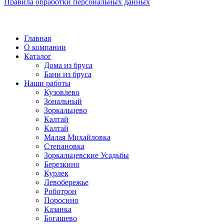
Правила обработки персональных данных
©
2026 РОДНОЙ ДОМ - дома и бани из бруса
Главная
О компании
Каталог
Дома из бруса
Бани из бруса
Наши работы
Кузовлево
Зональный
Зоркальцево
Калтай
Калтай
Малая Михайловка
Степановка
Зоркальцевские Усадьбы
Березкино
Курлек
Левобережье
Роботрон
Поросино
Казанка
Богашево