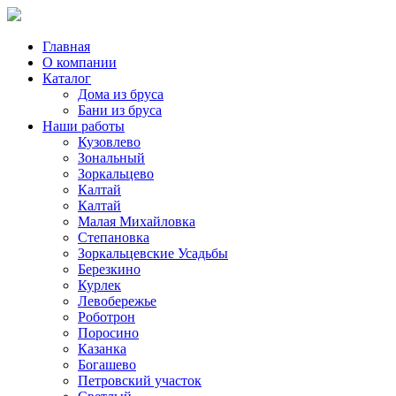
Главная
О компании
Каталог
Дома из бруса
Бани из бруса
Наши работы
Кузовлево
Зональный
Зоркальцево
Калтай
Калтай
Малая Михайловка
Степановка
Зоркальцевские Усадьбы
Березкино
Курлек
Левобережье
Роботрон
Поросино
Казанка
Богашево
Петровский участок