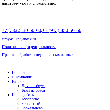
навстречу уюту и спокойствию.
г Томск, Пр.Ленина 190/2 (БЦ Яромир), крыльцо А, офис 10,
этаж 2 | 9:00 -20:00
+7 (3822) 30-50-60,
+7 (913) 850-50-60
stroy-k70@yandex.ru
Политика конфиденциальности
Правила обработки персональных данных
©
2026 РОДНОЙ ДОМ - дома и бани из бруса
Главная
О компании
Каталог
Дома из бруса
Бани из бруса
Наши работы
Кузовлево
Зональный
Зоркальцево