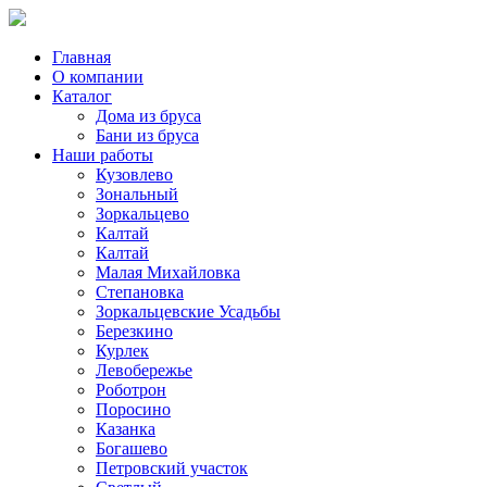
Главная
О компании
Каталог
Дома из бруса
Бани из бруса
Наши работы
Кузовлево
Зональный
Зоркальцево
Калтай
Калтай
Малая Михайловка
Степановка
Зоркальцевские Усадьбы
Березкино
Курлек
Левобережье
Роботрон
Поросино
Казанка
Богашево
Петровский участок